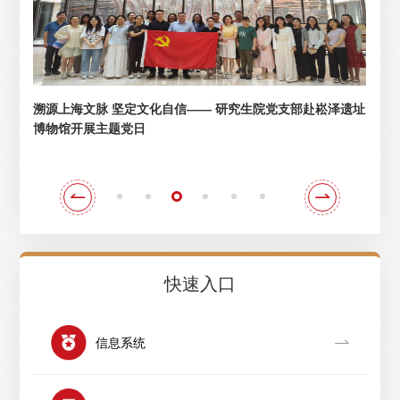
织召
溯源上海文脉 坚定文化自信—— 研究生院党支部赴崧泽遗址
上
博物馆开展主题党日
举
快速入口
信息系统