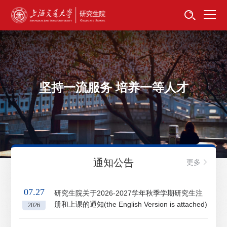
首页
资讯公告
招生工作
坚持一流服务 培养一等人才
培养服务
学位学科
卓越工程师
通知公告
更多
专项工作
07.27
研究生院关于2026-2027学年秋季学期研究生注
册和上课的通知(the English Version is attached)
信息公开
2026