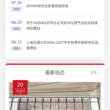
07.20
关于我们
2026年研究生院暑假值班表
2026
选择身份
06.29
关于2026年6月学位证书及学位授予信息在线查
信息系统
询的通知
2026
06.13
下载中心
联系我们
EN
上海交通大学2026-2027学年秋季学期研究生选
课通知
2026
最新动态
更多
20
2026.0
7