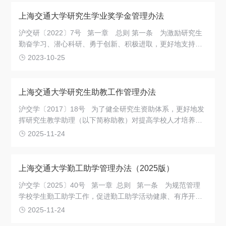
动员部关于印发<学生资助资金管理办法>的通知》（财教
关于我们
〔2021〕310号）等文件要求，结合我校实际，制定本办法
上海交通大学研究生学业奖学金管理办法
选择身份
沪交研〔2022〕7号 第一章 总则 第一条 为激励研究生
勤奋学习、潜心科研、勇于创新、积极进取，更好地支持研
信息系统
究生顺利完成学业，做好研究生学业奖学金工作，根据《财
2023-10-25
政部、教育部、人力资源社会保障部、退役军人部、中央军
委国防动员部关于印发<学生资助资金管理办法>的通知》
下载中心
联系我们
EN
（财教〔2021〕310号）精神，结合我校实际，制定本办法
上海交通大学研究生助教工作管理办法
沪交学〔2017〕18号 为了健全研究生资助体系，更好地发
挥研究生教学助理（以下简称助教）对提高学校人才培养质
量的作用，提升助教对自我能力培养和知识掌握的水平，结
2025-11-24
合我校实际情况，特制定本办法。
上海交通大学勤工助学管理办法（2025版）
沪交学〔2025〕40号 第一章 总则 第一条 为规范管理
学校学生勤工助学工作，促进勤工助学活动健康、有序开
展，保障学生合法权益，帮助学生顺利完成学业，发挥勤工
2025-11-24
助学育人功能，培养学生自立自强、创新创业精神，增强学