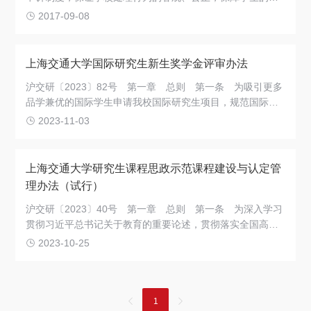
法权益，根据《普通高等学校学生管理规定》和有关法律法
2017-09-08
规，制定本规定
上海交通大学国际研究生新生奖学金评审办法
沪交研〔2023〕82号 第一章 总则 第一条 为吸引更多
品学兼优的国际学生申请我校国际研究生项目，规范国际研
究生新生奖学金评审工作，结合我校实际情况，特制定本办
2023-11-03
法
上海交通大学研究生课程思政示范课程建设与认定管
理办法（试行）
沪交研〔2023〕40号 第一章 总则 第一条 为深入学习
贯彻习近平总书记关于教育的重要论述，贯彻落实全国高校
思想政治工作会议精神和全国教育大会精神，落实国家教材
2023-10-25
委员会《习近平新时代中国特色社会主义思想进课程教材指
南》、教育部《高等学校课程思政建设指导纲要》《关于深
入推进高校课程思政建设的通知》和上海市《关于深入推进
上海高校课程思政建设的实施意见》等文件精神，全面推进
1