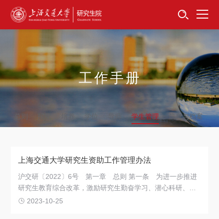
首页
资讯公告
招生工作
工作手册
培养服务
总则
招生
培养
学位
导师
学生管理
信息与档案
学位学科
卓越工程师
上海交通大学研究生资助工作管理办法
专项工作
沪交研〔2022〕6号
第一章 总则 第一条
为进一步推进
研究生教育综合改革，激励研究生勤奋学习、潜心科研、勇
信息公开
于创新、积极进取，提高研究生培养质量，根据《财政部、
2023-10-25
教育部、人力资源社会保障部、退役军人部、中央军委国防