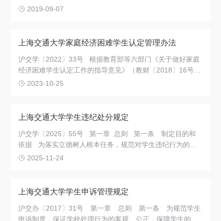
作用，规范国际研究生奖学金管理工作，参照《上海交通大
2019-09-07
学国际学生奖学金管理办法》的规定，结合我校国际研究生
教育的实际情况，特制定本办法
上海交通大学家庭经济困难学生认定管理办法
沪交学〔2022〕33号 根据教育部等六部门《关于做好家庭
经济困难学生认定工作的指导意见》（教财〔2018〕16号）
的要求，结合我校实际情况，为进一步完善工作机制，规范
2023-10-25
工作程序，夯实学生资助工作基础，不断提高学生资助精准
度，持续做好家庭经济困难学生的认定工作，特制订本认定
办法
上海交通大学学生违纪处分规定
沪交学〔2025〕55号 第一章 总则 第一条 制定目的和
依据 为落实立德树人根本任务，规范对学生违纪行为的认
定和处理，建设优良的校风和学风，维护正常的办学秩序，
2025-11-24
根据教育部《普通高等学校学生管理规定》及有关法律法规
规定，结合我校实际情况，制定本规定。
上海交通大学学生申诉管理规定
沪交办〔2017〕31号 第一章 总则 第一条 为规范学生
申诉制度，保证学校处理行为的客观、公正，保障学生的合