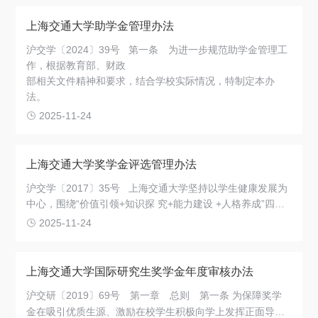
生社会实践能力，根据教育部、财政部《高等学校勤工助学
管理办法（2018年修订）》（教财〔2018〕12号）和上海
上海交通大学助学金管理办法
市教育委员会、上海市财政局《上海市高等学校勤工助学管
沪交学〔2024〕39号 第一条 为进一步规范助学金管理工
理办法》（沪教委规〔2024〕5号）的有关规定，结合学校
作，根据教育部、财政
实际情况，特制定本办法。
部相关文件精神和要求，结合学校实际情况，特制定本办
法。
2025-11-24
上海交通大学奖学金评选管理办法
沪交学〔2017〕35号 上海交通大学坚持以学生健康发展为
中心，围绕“价值引领+知识探 究+能力建设 +人格养成”四位
一体的育人理念，以“充分发挥奖学金的引领作用，有效促进
2025-11-24
学生的全面发展和健康成长”作为奖学金工作目标，同时为保
证奖学金评选工作在公开、公正、公平的原则下顺利进行，
根据 《中华人民共和国教育法》和《中华人民共和国高等教
上海交通大学国际研究生奖学金年度审核办法
育法》的有关规定，结合我校实际，特制定本管理办法。
沪交研〔2019〕69号
第一章
总则
第一条 为保障奖学
金在吸引优质生源、激励在校学生积极向学上发挥正面导向