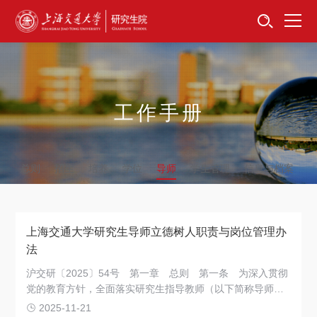
首页
资讯公告
招生工作
工作手册
培养服务
总则
招生
培养
学位
导师
学生管理
信息与档案
学位学科
卓越工程师
上海交通大学研究生导师立德树人职责与岗位管理办
专项工作
法
沪交研〔2025〕54号 第一章 总则 第一条 为深入贯彻
信息公开
党的教育方针，全面落实研究生指导教师（以下简称导师）
立德树人职责，进一步加强导师队伍建设，规范导师岗位管
2025-11-21