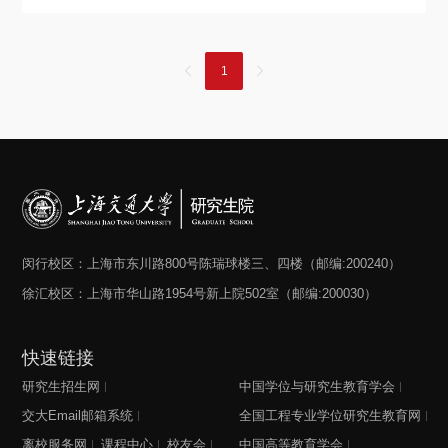
理，提升导师育人质量，根据《中华人民共和国学位法》、
关于我们
《教育部关于全面落实研究生导师立德树人职责的意见》
（教研〔2018〕1号）、《教育部关于加强博士生导师岗位
选择身份
管理的若干意见》（教研〔2020〕11号）、《教育部关于印
1
发研究生导师指导行为准则》（教研〔2020〕12号）等文件
信息系统
精神，结合我校实际，特制定本办法。
下载中心
联系我们
EN
闵行校区：上海市东川路800号陈瑞球楼三、四楼（邮编:200240）
徐汇校区：上海市华山路1954号新上院502室（邮编:200030）
快速链接
研究生招生网
中国学位与研究生教育学会
交大Email邮箱系统
全国工程专业学位研究生教育网
离校服务网
课程中心
校友会
中国高等教育学会