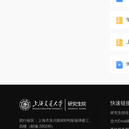
学
快速链
研究生招
闵行校区：上海市东川路800号陈瑞球楼三、
交大Emai
四楼（邮编:200240）