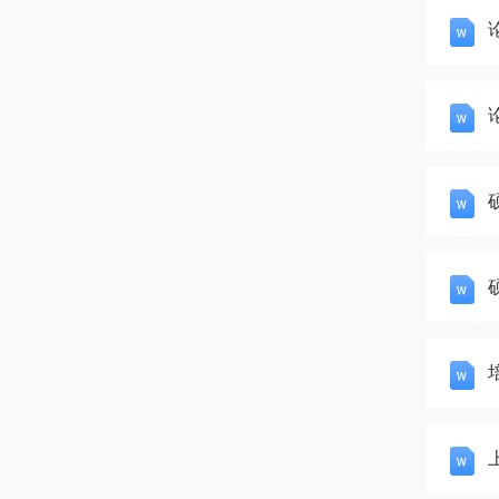
论
硕
培