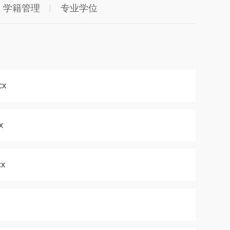
学籍管理
专业学位
cx
x
x