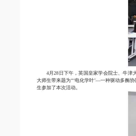
4
月
28
日下午，
英国皇家学会院士、
牛津
大师生带来题为
“‘
电化学叶
’
—
一种驱动多酶协
生参加了本次活动。