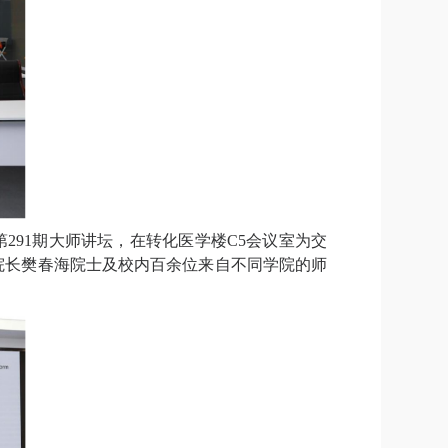
第
291
期大师讲坛，在转化医学楼
C5
会议室为交
院长樊春海院士及校内百余位来自不同学院的师