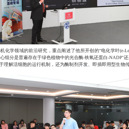
无机化学领域的
前沿
研究
，
重点阐述了他所开创的
“
电化学叶
(e-L
核心组分是普遍存在于绿色植物中的光合酶
-
铁氧还蛋白
-NADP⁺
还
于理解活细胞的运行机制，还为酶制剂开发、即插即用型生物