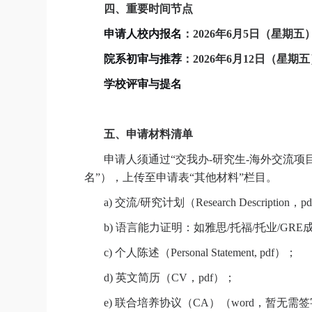
四、重要时间节点
申请人校内报名
：
2026
年
6
月
5
日（星期五
院系初审与推荐
：
2026
年
6
月
12
日（星期五
学校评审与提名
五、申请材料清单
申请人须通过“交我办
-
研究生
-
海外交流项
名”），上传至申请表“其他材料”栏目。
a)
交流
/
研究计划（
Research Description
，
pd
b)
语言能力证明：如雅思
/
托福
/
托业
/GRE
c)
个人陈述（
Personal Statement, pdf
）；
d)
英文简历（
CV
，
pdf
）；
e)
联合培养协议（
CA
）（
word
，暂无需签