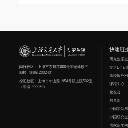
快速链
研究生招
闵行校区：上海市东川路800号陈瑞球楼三、
交大Emai
四楼（邮编:200240）
离校服务
徐汇校区：上海市华山路1954号新上院502室
课程中心
（邮编:200030）
校友会
教育部
中国学位
中国研究
国家留学