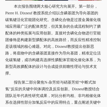
本次报告围绕两大核心研究方向展开。第一部分，
Pierre H. Dixneuf 教授系统介绍以含磷基团为导向基团的
碳氢键活化官能团化研究。含磷化合物是过渡金属催化领
域应用最广泛的配体类型，但其复杂的合成流程制约了膦
配体的种类拓展与应用创新。直接对含磷化合物进行官能
团修饰是构建新型膦配体的高效路径，而反应性精准控制
是该领域的核心难题。对此，Dixneuf教授提出创新思
路，将底物中的含磷基团直接作为导向基团，精准定位活
化碳氢键，成功构建高选择性膦配体官能化催化体系，为
新型高效膦配体的设计与合成提供前瞻性理论与技术支
撑。
报告第二部分聚焦N-杂芳烃与硝基芳烃“中断式加
氢”反应的关键中间体调控及反应创新。Dixneuf教授结合
团队近年代表性研究成果，对比分析均相、非均相催化体
系在选择性部分加氢反应中的应用特点，重点阐述关键中