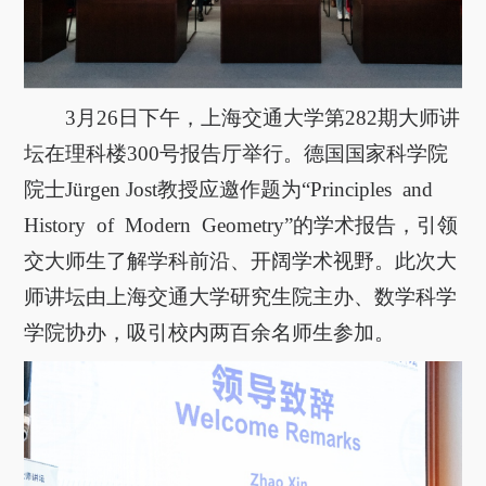
关于我们
选择身份
信息系统
3
月
26
日下午，上海交通大学第
282
期大师讲
坛在理科楼
300
号报告厅举行。德国国家科学院
下载中心
联系我们
EN
院士
Jürgen Jost
教授应邀作题为
“Principles and
H
istory of
M
odern
G
eometry”
的学术报告，引领
交大师生了解学科前沿、开阔学术视野。此次大
师讲坛由上海交通大学研究生院主办、数学科学
学院协办，吸引校内
两
百余名师生参加。