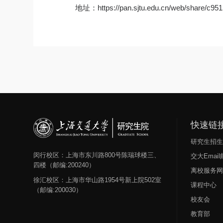
地址：https://pan.sjtu.edu.cn/web/share/c9
快速链
研究生招
闵行校区：上海市东川路800号陈瑞球楼三、
交大Emai
四楼（邮编:200240）
离校服务
徐汇校区：上海市华山路1954号新上院502室
课程中心
（邮编:200030）
校友会
教育部