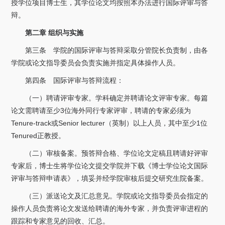
授学位项目博士生，其学位论文均按照本办法进行国际评审与答
关于我们
辩。
选择身份
第二章 组织与实施
第三条 学院的国际评审与答辩采取分管院长负责制，由各
信息系统
学院或论文指导委员会负责实施并指定具体操作人员。
第四条 国际评审与答辩流程：
下载中心
联系我们
EN
（一）聘请评审专家。学科确定并聘请论文评审专家。每篇
论文需聘请至少3位海外同行专家评审，聘请的专家必须为
Tenure-track或Senior lecturer（英制）以上人员，其中至少1位
Tenured正教授。
（二）审核备案。预答辩合格、学位论文定稿且聘请好评审
专家后，博士生将学位论文提交学院并下载《博士学位论文国际
评审与答辩申请表》，填妥并经学院审核后提交研究生院备案。
（三）派送论文及汇总意见。学院或论文指导委员会指定的
操作人员负责将论文发送给聘请的海外专家，并负责评审进程的
跟踪和专家意见的回收、汇总。