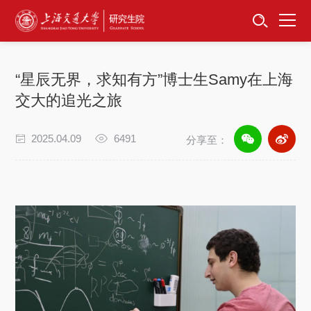
首页
资讯公告
“星辰无界，求知有方”博士生Samy在上海
招生工作
交大的追光之旅
培养服务
2025.04.09
6491
分享至：
学位学科
卓越工程师
专项工作
信息公开