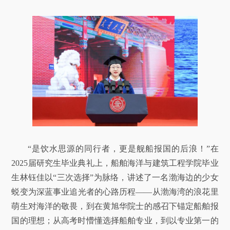
“是饮水思源的同行者，更是舰船报国的后浪！”在
2025届研究生毕业典礼上，船舶海洋与建筑工程学院毕业
生林钰佳以“三次选择”为脉络，讲述了一名渤海边的少女
蜕变为深蓝事业追光者的心路历程——从渤海湾的浪花里
萌生对海洋的敬畏，到在黄旭华院士的感召下锚定船舶报
国的理想；从高考时懵懂选择船舶专业，到以专业第一的