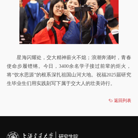
星海闪耀处，交大精神薪火不熄；浪潮奔涌时，青春
使命步履铿锵。今日，3400余名学子接过前辈的炬火，
将“饮水思源”的根系深扎祖国山河大地。祝福2025届研究
生毕业生们用实践刻写下属于交大人的壮美诗行。
返回列表