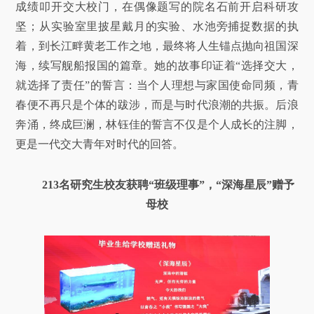
成绩叩开交大校门，在偶像题写的院名石前开启科研攻
坚；从实验室里披星戴月的实验、水池旁捕捉数据的执
着，到长江畔黄老工作之地，最终将人生锚点抛向祖国深
海，续写舰船报国的篇章。她的故事印证着“选择交大，
就选择了责任”的誓言：当个人理想与家国使命同频，青
春便不再只是个体的跋涉，而是与时代浪潮的共振。后浪
奔涌，终成巨澜，林钰佳的誓言不仅是个人成长的注脚，
更是一代交大青年对时代的回答。
213名研究生校友获聘“班级理事”，“深海星辰”赠予
母校