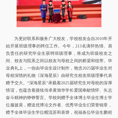
为更好联系和服务广大校友，学校校友会自2010年开
始开展班级理事的聘任工作。今年，213名满怀热情、肩
负责任的研究毕业生获聘班级理事，将成为班级校友之
间、校友与院系之间以校友与母校之间的桥梁和纽带。毕
业典礼上，一份由毕业生设计制作，饱含2025届毕业生对
母校深情的礼物《深海星辰》由研究生校友班级理事代表
赠予交大。“深海星辰”承载着2025届研究生对母校的深厚
情谊，也蕴含着接续传承黄旭华学长爱国奉献情怀、矢志
奋斗精神的铮铮誓言。学校则赠予全体博士毕业生博士学
位服披肩，赠送优博论文作者、优秀毕业生们荣誉锦章，
赠予全体毕业生学位帽流苏和喜饼，祝福各位毕业生鹏程