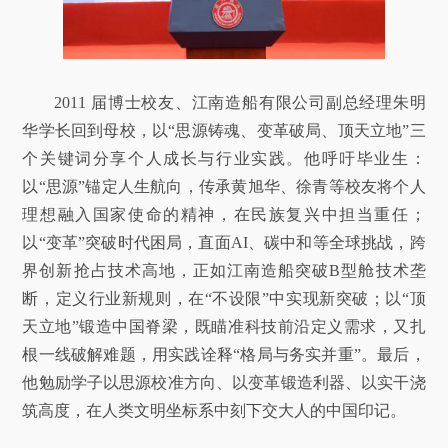
2011 届博士校友、江南造船有限公司副总经理朱明
华学长回到母校，以“思源铸魂、变革破局、顶天立地”三
个关键词分享个人成长与行业实践。他呼吁毕业生：
以“思源”锚定人生航向，传承黄旭华、徐青等校友将个人
理想融入国家使命的精神，在民族复兴中担当重任；
以“变革”突破时代困局，直面AI、碳中和等全球挑战，跨
界创新抢占技术高地，正如江南造船突破B型舱技术垄
断，定义行业新规则，在“不设限”中实现新突破；以“顶
天立地”锻造中国脊梁，既瞄准科技前沿定义需求，又扎
根一线破解难题，用实践诠释“格局与务实并重”。最后，
他勉励学子以思源校准方向、以变革锻造利器、以实干浇
筑高度，在人类文明坐标系中刻下交大人的中国印记。