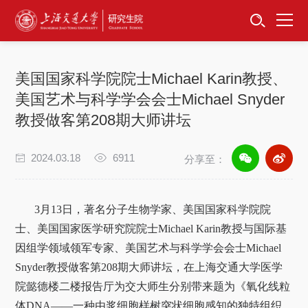
首页
资讯公告
美国国家科学院院士Michael Karin教授、
招生工作
美国艺术与科学学会会士Michael Snyder
教授做客第208期大师讲坛
培养服务
2024.03.18
6911
分享至：
学位学科
卓越工程师
3
月
13
日，著名分子生物学家、美国国家科学院院
士、美国国家医学研究院院士
Michael Karin
教授与国际基
专项工作
因组学领域领军专家、美国艺术与科学学会会士
Michael
Snyder
教授做客第
208
期大师讲坛，在上海交通大学医学
信息公开
院懿德楼二楼报告厅为交大师生分别带来题为《氧化线粒
体
DNA——
一种由浆细胞样树突状细胞感知的独特组织