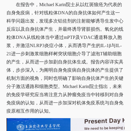
在报告中，
Michael Karin
院士从以红斑狼疮为代表的
自身免疫病，针对线粒体
DNA
的自身抗体如何产生这一
科学问题出发，发现多次铝佐剂的注射能够诱导生发中心
反应以及自身抗体产生，并最终诱导肾脏损伤。氧化的线
粒体
DNA
从线粒体当中通过
mPTP
及
VDAC
通道释放入胞
浆，并激活
NLRP3
炎症小体，从而诱导产生的
IL-1β
与
IL-
21
进一步刺激浆细胞样树突状细胞介导了滤泡
T
辅助细胞
的产生，从而进一步加剧自身抗体生成。报告内容详实具
体，步步深入，为阐明自身免疫病自身抗体的产生提供了
机制方面的视角，同时也明确了影响自身抗体产生的关键
分子激活通路和细胞类型。
Michael Karin
院士指出，未来
的免疫学研究应当将注意力从肿瘤免疫当中转移到对自身
免疫病的认知，从而进一步加深对机体免疫系统与自身免
疫原相互作用的认知。