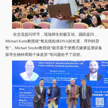
在交流提问环节，现场师生积极互动、踊跃提问，
Michael Karin
教授就
“
氧化线粒体
DNA
的长度、序列特异
性
”
，
Michael Snyder
教授就
“
能否基于便携式健康监测设备
探寻生物钟周期个体差
异
”
等问题给予了回答。