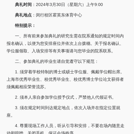
关于我们
典礼时间
：2024年3月30日（星期六）上午9:00
典礼地点
：闵行校区霍英东体育中心
选择身份
特别提示：
信息系统
一、所有前来参加典礼的研究生需在院系通知的规定时间内
报名确认，以便为您安排座位并依次上台拨穗。关于报名确认、
学位服领取、入场安排等有关事项请与您毕业的院系联系。
下载中心
联系我们
EN
二、参加典礼的毕业生请自觉遵守以下规范：
1. 须穿着学校特制的博士或硕士学位服、佩戴学位帽出席。
上海市优秀毕业生、校优秀毕业生、校优秀博士学位论文获得者
须佩戴相应荣誉流苏。
2. 须本人亲自参加学位授予仪式，严禁他人代领证书。
3. 须在规定时间到达规定地点，依次入场并在指定位置就
座。
4. 尊重现场工作人员，听从引导和安排，不要在场内随意走
动和喧哗，关闭手机，保证会场秩序。