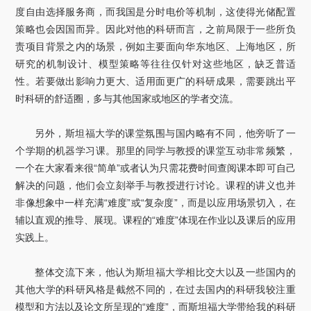
度自由选择服务商，而我国是分时电价等机制，这使得光储配置
策略也会因国而异。因此对他的科研而言，之前局限于一些所负
责项目背景之内的场景，例如主要面向华东地区、上海地区，所
研究的机制设计、模型策略等往往仅针对这些地区，缺乏普适
性。若要做出影响力更大、适用面更广的科研成果，需要跳出平
时科研的舒适圈，多与其他国家或地区的学者交流。
另外，斯坦福大学的课堂氛围与国内略有不同，他旁听了一
个学期的机器学习课。那里的同学与教授的课堂互动非常频繁，
一个在大家看来很“简单”或者认为只需花费时间查阅课本即可自己
解决的问题，他们会立刻举手与教授进行讨论。课程的讲义也并
非像想象中一样充满“难度”或“复杂度”，而是以应用场景切入，在
辅以直观的推导、展现。课程的“难度”体现在作业以及课后的应用
实践上。
整体交流下来，他认为斯坦福大学相比交大以及一些国内的
其他大学的科研风格是截然不同的，在过去国内的科研我较注重
模型和方法以及论文所呈现的“难度”，而斯坦福大学带给我的科研