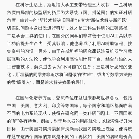
在科研生活上，斯坦福大学主要带给他三大收获：一是科研
角度由局部的模型研究拓展为大系统（国、州范围）的实证科研
角度，由过去的“新技术解决旧问题”转变为“新技术解决新问题”，
切实以问题本身出发进行科研，这才是工科生科研的正确路径；
二是学会工具的使用，在国外的同学们非常善于使用AI工具以事
半功倍提升生产力，受其影响，他也养成了利用AI辅助编程、搜
集资料的习惯，另外，由于在斯坦福的研究课题涉及机器学习数
据驱动的方法论，使他学会利用高性能计算平台、结合前沿的人
工智能技术，解决过去认为“不可能”的任务；三是科研思维的变
化，斯坦福的同学并非追求将问题做的很“难”，或者将数学方法做
的很“吸引人”，而是追求解决效果的最佳。
在国际化培养方面，交流单位课题组来源与世界各地，包括
中国、美国、意大利、印度等等国家，每个国家和地区都面临着
不同的电力系统现状，使得在研究同一类科研问题上，不同国家
的“解”各有特色。例如，对于热水器的用能优化，以经济性提升为
目标，由于美国习惯清晨起床洗澡而我国习惯晚上洗澡，使得该
课题在这两个国家的策略是不同的；再比如，美国的居民电价高