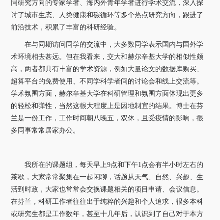
同研究方向的专家学者、海内外青年学者进行学术交流，深入探
讨了城市生态、人类健康和碳循环等多个热点研究方向，跟进了
前沿技术，积累了丰富的科研经验。
在与同期访问同学的交流中，大多数同学表示国内与国外学
术环境相去甚远。但在我看来，交大和赫尔辛基大学的相似性颇
高，两者都具有丰富的学术资源，例如大量论文的数据库购买、
超算平台的免费使用、不同学科学者间的讨论会和线上交流等。
学术氛围方面，赫尔辛基大学在科研管理和氛围方面体现出更多
的轻松和弹性，当然这很大程度上是因地制宜的结果。博士在芬
兰是一份工作，工作时间朝八晚五，双休，且受疫情的影响，很
多同事常常居家办公。
我所在的课题组，每天早上
9
点和下午
1
点会有半小时左右的
茶歇，大家常常聚集在一起闲聊，话题从天气、自然、兴趣、生
活到时政，大家也常常会交换课题相关的项目申请、会议信息。
在芬兰，科研工作者往往出于纯粹的兴趣和个人追求，很多本科
或研究生都是工作数年，甚至十几年后，认识到了自己对于本方