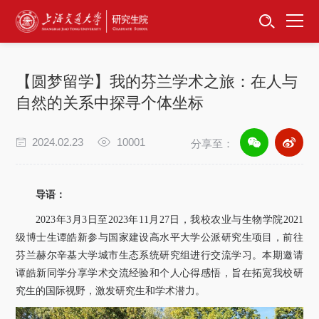
首页
资讯公告
【圆梦留学】我的芬兰学术之旅：在人与
招生工作
自然的关系中探寻个体坐标
培养服务
2024.02.23
10001
分享至：
学位学科
导语：
卓越工程师
2023
年
3
月
3
日至
2023
年
11
月
27
日，我校农业与生物学院
2021
级博士生谭皓新参与国家建设高水平大学公派研究生项目，前往
专项工作
芬兰赫尔辛基大学城市生态系统研究组进行交流学习。本期邀请
谭皓新同学分享学术交流经验和个人心得感悟，旨在拓宽我校研
信息公开
究生的国际视野，激发研究生和学术潜力。