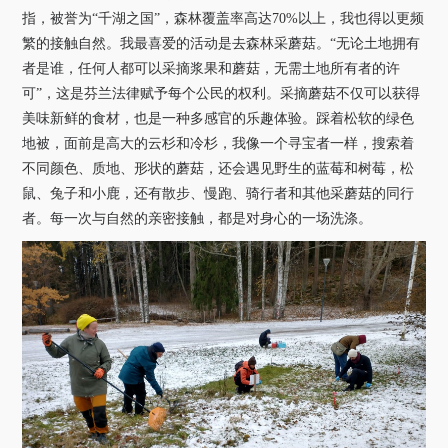
指，被誉为“千湖之国”，森林覆盖率高达
70%
以上，我也得以更频
繁的接触自然。我最喜爱的活动是去森林采蘑菇。“无论土地拥有
者是谁，任何人都可以采摘浆果和蘑菇，无需土地所有者的许
可”，这是芬兰法律赋予每个公民的权利。采摘蘑菇不仅可以获得
美味新鲜的食材，也是一种多感官的乐趣体验。踩着松软的绿色
地被，面前是高大的云杉和冷杉，我像一个寻宝者一样，搜索着
不同颜色、质地、形状的蘑菇，还会遇见野生的蓝莓和树莓，松
鼠、兔子和小鹿，还有散步、慢跑、骑行者和其他采蘑菇的同行
者。每一次与自然的亲密接触，都是对身心的一场洗涤。