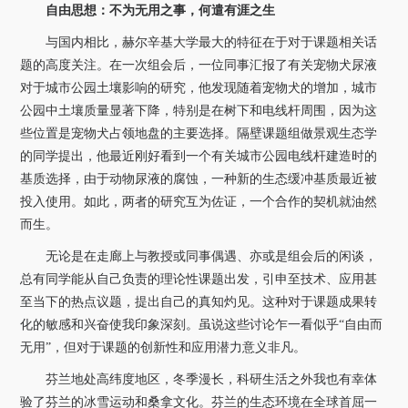
自由思想：不为无用之事，何遣有涯之生
与国内相比，赫
尔辛基大学最大的特征在于对于课题相关话
题的高度关注。
在一次组会后，一位同事汇报了有关宠物犬尿液
对于城市公园土壤影响的研究，他发现随着宠物犬的增加，城市
公园中土壤质量显著下降，特别是在树下和电线杆周围，因为这
些位置是宠物犬占领地盘的主要选择。隔壁课题组做景观生态学
的同学提出，他最近刚好看到一个有关城市公园电线杆建造时的
基质选择，由于动物尿液的腐蚀，一种新的生态缓冲基质最近被
投入使用。如此，两者的研究互为佐证，一个合作的契机就油然
而生。
无论是在走廊上与教授或同事偶遇、亦或是组会后的闲谈，
总有同学能从自己负责的理论性课题出发，引申至技术、应用甚
至当下的热点议题，提出自己的真知灼见。这种对于课题成果转
化的敏感和兴奋使我印象深刻。虽说这些讨论乍一看似乎“自由而
无用”，但对于课题的创新性和应用潜力意义非凡。
芬兰地处高纬度地区，冬季漫长，科研生活之外我也有幸体
验了芬兰的冰雪运动和桑拿文化。芬兰的生态环境在全球首屈一