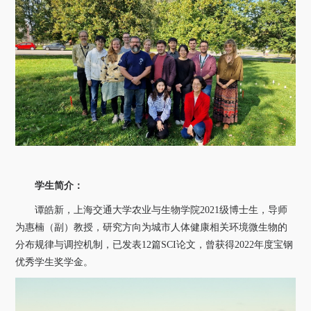
关于我们
选择身份
信息系统
下载中心
联系我们
EN
学生简介：
谭皓新，上海交通大学农业与生物学院
2021
级博士生，导师
为惠楠（副）教授，研究方向为城市人体健康相关环境微生物的
分布规律与调控机制，已发表
12
篇
SCI
论文，曾获得
2022
年度宝钢
优秀学生奖学金。