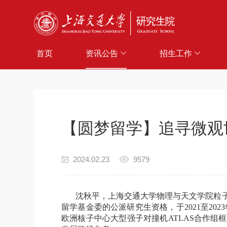
首页
资讯公告
招生工作
【圆梦留学】追寻微观
2024.02.23
9579
沈秋平，上海交通大学物理与天文学院粒
留学基金委的公派研究生资格，于
2021
至
2023
欧洲核子中心大型强子对撞机
ATLAS
合作组框