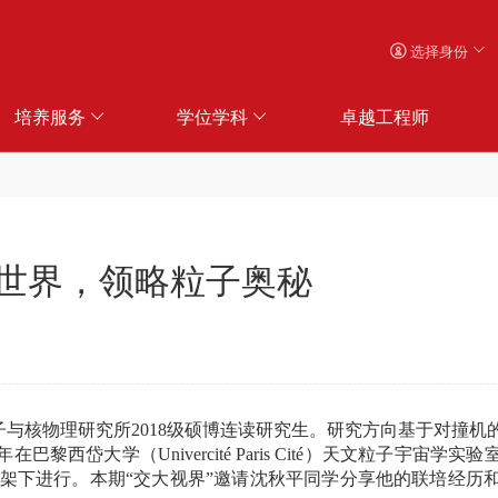
选择身份
培养服务
学位学科
卓越工程师
世界，领略粒子奥秘
子与核物理研究所
2018
级硕博连读研究生。研究方向基于对撞机
年在巴黎西岱大学（
Univercité Paris Cité
）天文粒子宇宙学实验
架下进行。本期“交大视界”邀请沈秋平同学分享他的联培经历