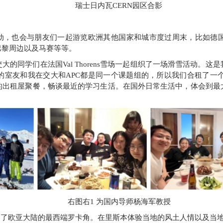
瑞士日内瓦
CERN
园区合影
动，也会与朋友们一起游览欧洲其他国家和城市度过周末，比如德
巴黎周边以及马赛等等。
交大的同学们在法国
Val Thorens
雪场一起组织了一场滑雪活动。这是
的室友和我在交大和
APC
都是同一个课题组的，所以我们合租了一
的出租屋聚餐，畅谈最近的学习生活。在国外日常生活中，体会到最
右图右
1
为国内导师杨海军教授
达了欧亚大陆的最西端罗卡角。在里斯本体验当地的风土人情以及当