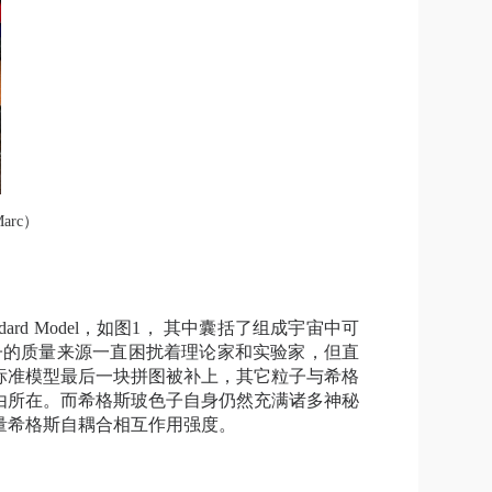
arc
）
dard Model
，如图
1
，
其中囊括了组成宇宙中可
子的质量来源一直困扰着理论家和实验家，但直
标准模型最后一块拼图被补上，其它粒子与希格
由所在。而希格斯玻色子自身仍然充满诸多神秘
量希格斯自耦合相互作用强度。