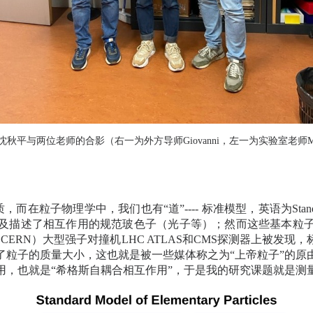
沈秋平与两位老师的合影（右一为外方导师
Giovanni
，左一为实验室老师
M
质，而在粒子物理学中，我们也有“道”
----
标准模型，英语为
Stan
及描述了相互作用的规范玻色子（光子等）；然而这些基本粒
（
CERN
）大型强子对撞机
LHC ATLAS
和
CMS
探测器上被发现，
了粒子的质量大小，这也就是被一些媒体称之为“上帝粒子”的原
用，也就是“希格斯自耦合相互作用”，于是我的研究课题就是测