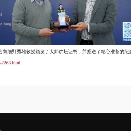
会向细野秀雄教授颁发了大师讲坛证书，并赠送了精心准备的纪
t1-2263.html