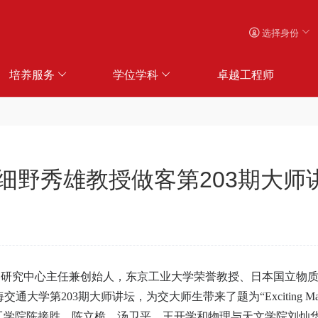
选择身份
培养服务
学位学科
卓越工程师
细野秀雄教授做客第203期大师
略研究中心主任兼创始人，东京工业大学荣誉教授、日本国立物
海交通大学第
203
期大师讲坛，为交大师生带来了题为
“Exciting Mat
工学院陈接胜、陈立桅、汤卫平、王开学和物理与天文学院刘灿