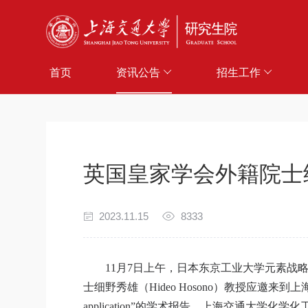
首页
资讯公告
招生工作
英国皇家学会外籍院士
2023.11.15
8333
11
月
7
日上午，日本东京工业大学元素战
士细野秀雄（
Hideo Hosono
）教授应邀来到上
application”
的学术报告。上海交通大学化学化