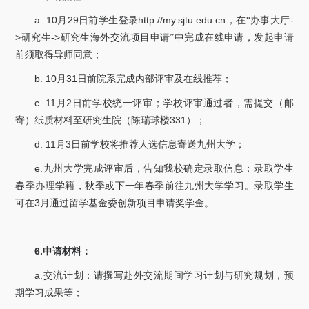
a. 10
29
http://my.sjtu.edu.cn
-
月
日前学生登录
，在“办事大厅
>
->
研究生
研究生海外交流项目申请”中完成在线申请，发起申请
前须取得导师同意；
b. 10
31
月
日前院系完成内部评审及在线推荐；
c. 11
2
月
日前学校统一评审；学校评审通过者，需提交（邮
331
寄）纸质材料至研究生院（陈瑞球楼
）；
d. 11
3
月
日前学校将推荐人选信息寄送九州大学；
e.
九州大学完成评审后，告知我校确定录取信息；录取学生
春季办理学籍，秋季或下一年春季前往九州大学学习。录取学生
3
可在
月通过留学基金委创新项目申请奖学金。
6.
申请材料：
a.
交流计划：请撰写赴外交流期间学习计划与研究规划，预
期学习成果等；