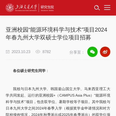
首页
资讯公告
亚洲校园“能源环境科学与技术”项目2024
招生工作
年春九州大学双硕士学位项目招募
培养服务
2023.10.23
8782
分享至：
学位学科
各位硕士研究生同学
：
卓越工程师
我校与日本九州大学、韩国釜山国立大学、马来西亚理工大
专项工作
+
CAMPUS Asia Plus
学共同发起、运行的亚洲校园
（
）“能源环境
科学与技术”项目，包含双学位、暑期学校等子项目。其中我校与
信息公开
2024
日本九州大学之间
年春季入学（根据奖学金申请情况和对方
2024
2025
院校接收情况，
年秋季派出或
年春季派出）的双学位项