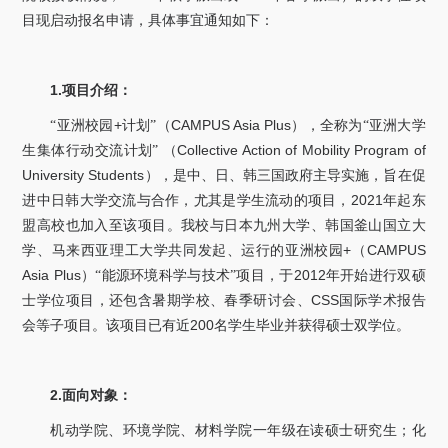
关于我们
目现启动报名申请，具体事宜通知如下：
选择身份
1.
项目介绍：
信息系统
+
CAMPUS Asia Plus
“亚洲校园
计划”（
），全称为“亚洲大学
Collective Action of Mobility Program of
生集体行动交流计划”
（
下载中心
联系我们
EN
University Students
），是中、日、韩三国政府主导实施，旨在促
2021
进中日韩大学交流与合作，尤其是学生流动的项目，
年起东
盟高校也加入至该项目。我校与日本九州大学、韩国釜山国立大
+
CAMPUS
学、马来西亚理工大学共同发起、运行的亚洲校园
（
Asia Plus
2012
）“能源环境科学与技术”项目，于
年开始进行双硕
CSS
士学位项目，还包含暑期学校、春季研讨会、
国际学术报告
200
会等子项目。该项目已有近
名学生毕业并获得硕士双学位。
2.
面向对象：
机动学院、环境学院、材料学院一年级在读硕士研究生；化