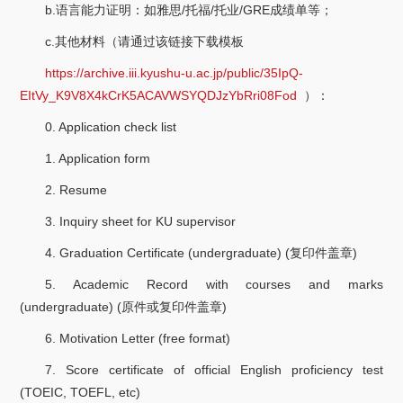
b.
/
/
/GRE
语言能力证明：如雅思
托福
托业
成绩单等；
c.
其他材料（请通过该链接下载模板
https://archive.iii.kyushu-u.ac.jp/public/35IpQ-
EItVy_K9V8X4kCrK5ACAVWSYQDJzYbRri08Fod
）：
0. Application check list
1. Application form
2. Resume
3. Inquiry sheet for KU supervisor
4. Graduation Certificate (undergraduate) (
)
复印件盖章
5. Academic Record with courses and marks
(undergraduate) (
)
原件或复印件盖章
6. Motivation Letter (free format)
7. Score certificate of official English proficiency test
(TOEIC, TOEFL, etc)