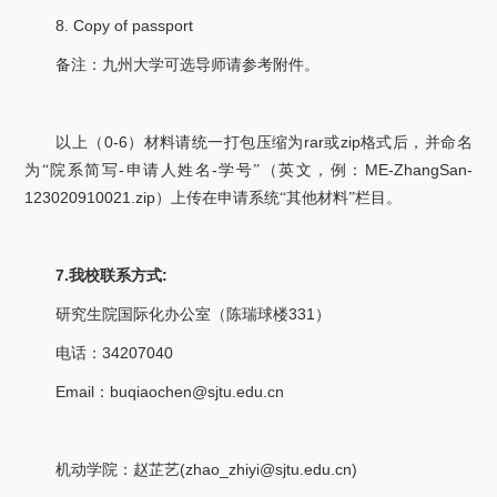
8. Copy of passport
备注：九州大学可选导师请参考附件。
0-6
rar
zip
以上（
）材料请统一打包压缩为
或
格式后，并命名
-
-
ME-ZhangSan-
为“院系简写
申请人姓名
学号”（英文，例：
123020910021.zip
）上传在申请系统“其他材料”栏目。
7.
:
我校联系方式
331
研究生院国际化办公室（陈瑞球楼
）
34207040
电话：
Email
buqiaochen@sjtu.edu.cn
：
(zhao_zhiyi@sjtu.edu.cn)
机动学院：赵芷艺