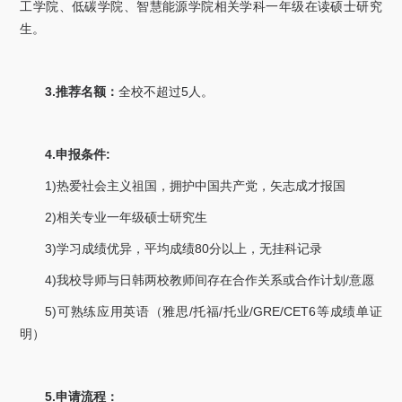
工学院、低碳学院、智慧能源学院相关学科一年级在读硕士研究
生。
3.
5
推荐名额：
全校不超过
人。
4.
:
申报条件
1)
热爱社会主义祖国，拥护中国共产党，矢志成才报国
2)
相关专业一年级硕士研究生
3)
80
学习成绩优异，平均成绩
分以上，无挂科记录
4)
/
我校导师与日韩两校教师间存在合作关系或合作计划
意愿
5)
/
/
/GRE/CET6
可熟练应用英语（雅思
托福
托业
等成绩单证
明）
5.
申请流程：