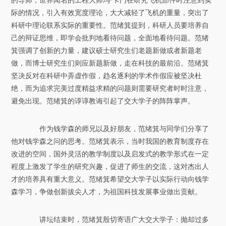
的导师，世界闻名的工程大师冯·卡门在研究飞机部件时注意到实
际的情况，引入有效宽度理论，大大减轻了飞机的重量，突出了
科研中理论联系实际的重要性。范绪箕提到，科研人员要培养自
己的辩证思维，即学会批判地看待问题，全面地看待问题。范绪
箕强调了创新的力量，建议硕士研究生们老题新做或者新题老
做，而博士研究生们则应新题新做，走在科技的最前沿。范绪箕
坚决反对在科研中弄虚作假，趋名逐利的学术作假应被坚决杜
绝，而为追求完美过度精益求精的问题则需要研究者时时注意，
避免出现。范绪箕的谆谆教诲引起了交大学子的阵阵掌声。
作为钱学森的师兄以及好朋友，范绪箕与同学们分享了
他对钱学森之问的思考。范绪箕表示，当时我国的教育制度存在
改进的空间，国外灵活的教学制度以及启发式的教学形式在一定
程度上激发了学生的研究兴趣，促进了师生的交流，这对杰出人
才的培养具有重大意义。范绪箕希望交大学子以实际行动向钱学
森学习，争做创新拔尖人才，为祖国科技发展事业做出贡献。
讲坛结束时，范绪箕殷切寄语广大交大学子：抛却过多