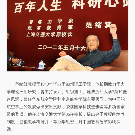
关于我们
选择身份
信息系统
下载中心
联系我们
EN
范绪箕教授于1940年毕业于加州理工学院，他长期致力于力
学理论应用研究，曾主持设计、组织施工、建成浙江大学3英尺低
速风洞，曾任华东航空学院和南京航空学院主要领导，为中国的
航空事业的发展做出突出贡献，荣获国家科技进步奖等多项国家
级的奖项。他任上海交通大学第36任校长，提出尖子教授的培养
制度，提倡教学科研并举等办学思想，对中国教育改革影响深
远。