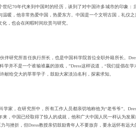
述了上个世纪70年代来到中国时的经历，谈到了对中国许多城市的印
开心与温暖，他非常热爱中国，热爱东方。中国是一个文明古国，礼仪
统文化，也会在闲暇时间欣赏与研究。
学伙伴研究所首任执行所长，也是中国科学院首位全职外籍所长。Dre
科学并不是一个谁输谁赢的游戏，”Dress这样说道，“我们提倡在
种期许献给交大的莘莘学子，鼓励大家淡泊名利，探索求知。
科学家，在研究所中，所有工作人员都亲切地称他为“老爷爷”。Dre
30多年来，中国已经取得了惊人的成就，他和广大中国人民一样认为发
力与挫折，但Dress教授亲切鼓励青年人不要放弃，要永远怀有远