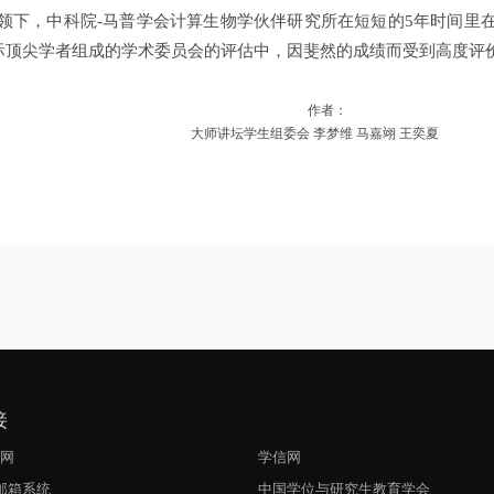
带领下，中科院-马普学会计算生物学伙伴研究所在短短的5年时间里
的国际顶尖学者组成的学术委员会的评估中，因斐然的成绩而受到高度评
作者：
大师讲坛学生组委会 李梦维 马嘉翊 王奕夏
接
生网
学信网
l邮箱系统
中国学位与研究生教育学会