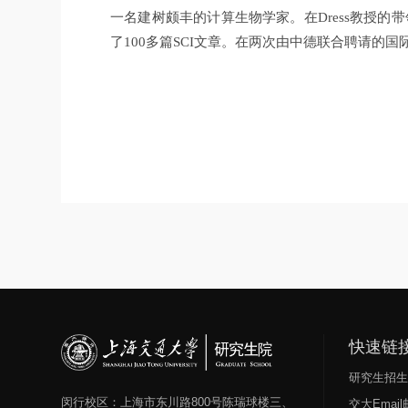
一名建树颇丰的计算生物学家。在Dress教授的
了100多篇SCI文章。在两次由中德联合聘请
快速链
研究生招
闵行校区：上海市东川路800号陈瑞球楼三、
交大Emai