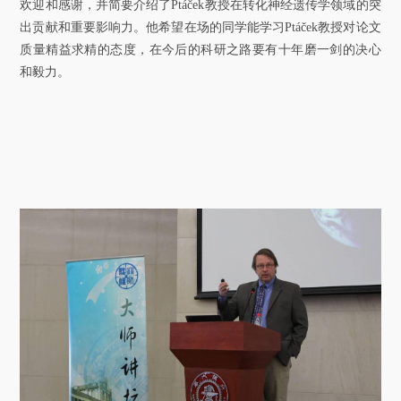
欢迎和感谢，并简要介绍了Ptáček教授在转化神经遗传学领域的突
关于我们
出贡献和重要影响力。他希望在场的同学能学习Ptáček教授对论文
质量精益求精的态度，在今后的科研之路要有十年磨一剑的决心
选择身份
和毅力。
信息系统
下载中心
联系我们
EN