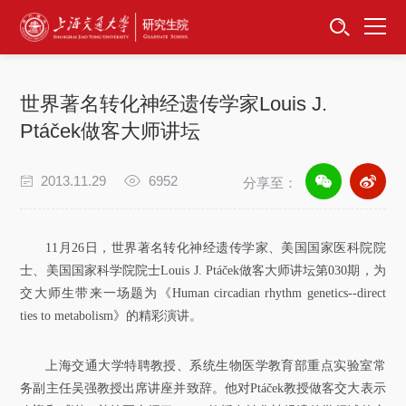
首页
资讯公告
世界著名转化神经遗传学家Louis J.
招生工作
Ptáček做客大师讲坛
培养服务
2013.11.29
6952
分享至：
学位学科
11月26日，世界著名转化神经遗传学家、美国国家医科院院
卓越工程师
士、美国国家科学院院士Louis J. Ptáček做客大师讲坛第030期，为
交大师生带来一场题为《Human circadian rhythm genetics--direct
ties to metabolism》的精彩演讲。
专项工作
信息公开
上海交通大学特聘教授、系统生物医学教育部重点实验室常
务副主任吴强教授出席讲座并致辞。他对Ptáček教授做客交大表示