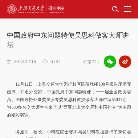
首页
资讯公告
中国政府中东问题特使吴思科做客大师讲
招生工作
坛
培养服务
2013.12.16
6787
分享至：
学位学科
12月12日，上海交通大学闵行校区陈瑞球楼100号报告厅座无
卓越工程师
虚席。知名外交家，中国政府中东问题特使，十一届全国政协委
员、全国政协外事委员会专委吴思科教授做客大师讲坛第031期，
为500多名交大师生带来了以“西亚北非大变局和中国外交”为主题
专项工作
的精彩演讲。
信息公开
讲座前，校长、中科院院士张杰与吴思科教授进行了亲切会