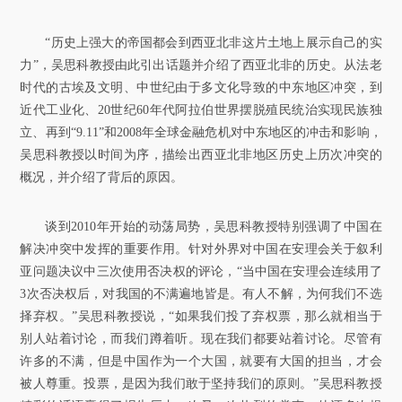
“历史上强大的帝国都会到西亚北非这片土地上展示自己的实
力”，吴思科教授由此引出话题并介绍了西亚北非的历史。从法老
时代的古埃及文明、中世纪由于多文化导致的中东地区冲突，到
近代工业化、20世纪60年代阿拉伯世界摆脱殖民统治实现民族独
立、再到“9.11”和2008年全球金融危机对中东地区的冲击和影响，
吴思科教授以时间为序，描绘出西亚北非地区历史上历次冲突的
概况，并介绍了背后的原因。
谈到2010年开始的动荡局势，吴思科教授特别强调了中国在
解决冲突中发挥的重要作用。针对外界对中国在安理会关于叙利
亚问题决议中三次使用否决权的评论，“当中国在安理会连续用了
3次否决权后，对我国的不满遍地皆是。有人不解，为何我们不选
择弃权。”吴思科教授说，“如果我们投了弃权票，那么就相当于
别人站着讨论，而我们蹲着听。现在我们都要站着讨论。尽管有
许多的不满，但是中国作为一个大国，就要有大国的担当，才会
被人尊重。投票，是因为我们敢于坚持我们的原则。”吴思科教授