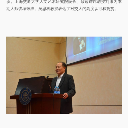
谈。上海交通大学人文艺术研究院院长、致远讲席教授刘康为本
关于我们
期大师讲坛致辞。吴思科教授表达了对交大的高度认可和赞赏。
选择身份
信息系统
下载中心
联系我们
EN