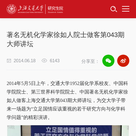
首页
资讯公告
著名无机化学家徐如人院士做客第043期
招生工作
大师讲坛
培养服务
2014.06.18
6143
分享至：
学位学科
2014
年
5
月
5
日上午，交通大学
1952
届化学系校友、中国科
卓越工程师
学院院士、第三世界科学院院士、中国著名无机化学家徐
如人做客上海交通大学第
043
期大师讲坛，为交大学子带
专项工作
来一场题为“立足国情应该重视的若干研究方向与化学科
学问题”的精彩演讲。
信息公开