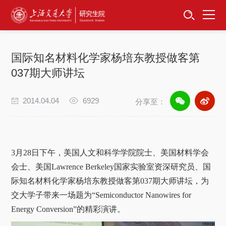
首页
资讯公告
国际知名材料化学家杨培东教授做客第
招生工作
037期大师讲坛
培养服务
2014.04.04
6929
分享至：
学位学科
卓越工程师
3
月
28
日下午，美国人文和科学学院院士、美国材料学会
会士、美国
Lawrence Berkeley
国家实验室资深研究员、国
专项工作
际知名材料化学家杨培东教授做客第
037
期大师讲坛，为
交大学子带来一场题为“
Semiconductor Nanowires for
信息公开
Energy Conversion
”的精彩演讲。