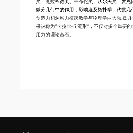
奖、克拉福德奖、韦布伦奖、沃尔夫奖、麦克
微分几何中的作用，影响遍及拓扑学、代数几
创造力和洞察力横跨数学与物理学两大领域
,
并
果被称为“卡拉比
-
丘流形”，
不仅对多个重要的
用力的理论基石。