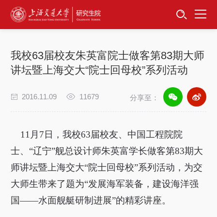
首页
资讯公告
我校63届校友朱英富院士做客第83期大师
招生工作
讲坛暨上海交大“院士回母校”系列活动
培养服务
2016.11.09
11679
分享至：
学位学科
11
月
7
日，我校
63
届校友、中国工程院院
卓越工程师
士、“辽宁”舰总设计师朱英富学长做客第
83
期大
师讲坛暨上海交大“院士回母校”系列活动，为交
专项工作
大师生带来了题为“发展海军装备，建设海洋强
信息公开
国——水面舰艇研制进展”的精彩讲座。