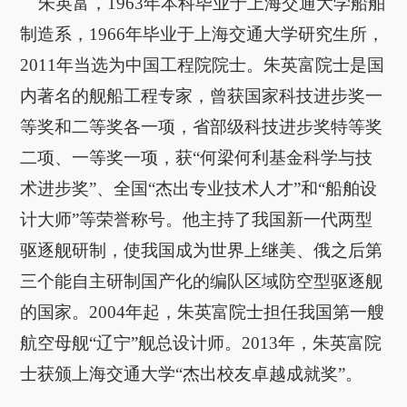
朱英富，
1963
年本科毕业于上海交通大学船舶
制造系，
1966
年毕业于上海交通大学研究生所，
2011
年当选为中国工程院院士。朱英富院士是国
内著名的舰船工程专家，曾获国家科技进步奖一
等奖和二等奖各一项，省部级科技进步奖特等奖
二项、一等奖一项，获
“
何梁何利基金科学与技
术进步奖
”
、全国
“
杰出专业技术人才
”
和
“
船舶设
计大师
”
等荣誉称号。他主持了我国新一代两型
驱逐舰研制，使我国成为世界上继美、俄之后第
三个能自主研制国产化的编队区域防空型驱逐舰
的国家。
2004
年起，朱英富院士担任我国第一艘
航空母舰“辽宁”舰总设计师。
2013
年，朱英富院
士获颁上海交通大学
“
杰出校友卓越成就奖
”
。