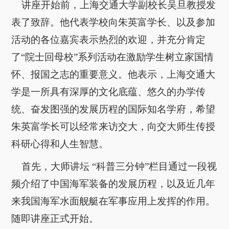
讲座开始前，上海交通大学副校长吴旦教授发
关于我们
表了致辞。他代表学校向朱英富学长、以及参加
选择身份
活动的各位嘉宾表示热烈的欢迎，并充分肯定
信息系统
了“院士回母校”系列活动在激励学生树立家国情
怀、报国之志的重要意义。他表示，上海交通大
下载中心
联系我们
EN
学是一所具有深厚的文化底蕴、悠久的办学传
统、奋发图强的发展历程的国际知名学府，希望
朱英富学长可以经常来访交大，向交大师生传授
科研心得和人生智慧。
首先，大师讲坛 “科普三分钟”栏目通过一段视
频介绍了中国海军装备的发展历程，以及近几年
来我国海军水面舰艇在军事应用上发挥的作用。
随即讲座正式开始。