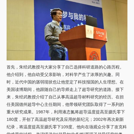
关于我们
选择身份
信息系统
下载中心
联系我们
EN
首先，朱经武教授与大家分享了自己选择科研道路的心路历程。
他介绍到，他自幼受父亲影响，对科学产生了浓厚的兴趣。同
时，近代中国的孱弱现状也让他坚定了科技报国的人生理想。在
美国读博期间，他跟随自己的导师走上了超导研究的道路。接下
来，朱经武教授介绍了自己从事高温超导材料研究的经历。在担
任美国德州超导中心主任期间，他带领研究团队取得了一系列的
重大研究成果。
1987
年，利用液态氮将超导温度提高至摄氏零下
180
度，开创了高温超导研究及应用的新纪元；
2002
年再次刷新
纪录，将温度提高至摄氏零下
109
度。他向在场观众分享了攻克科