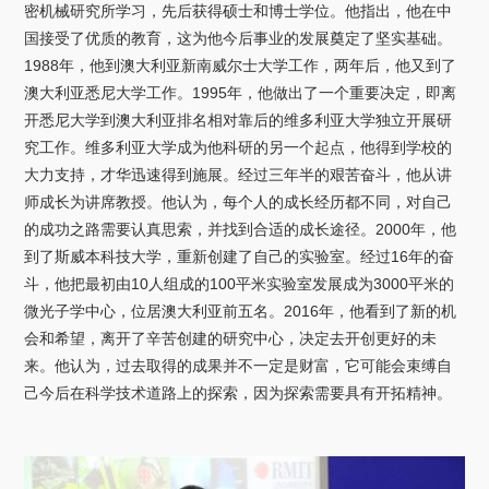
关于我们
密机械研究所学习，先后获得硕士和博士学位。他指出，他在中
国接受了优质的教育，这为他今后事业的发展奠定了坚实基础。
1988年，他到澳大利亚新南威尔士大学工作，两年后，他又到了
选择身份
澳大利亚悉尼大学工作。1995年，他做出了一个重要决定，即离
信息系统
开悉尼大学到澳大利亚排名相对靠后的维多利亚大学独立开展研
究工作。维多利亚大学成为他科研的另一个起点，他得到学校的
大力支持，才华迅速得到施展。经过三年半的艰苦奋斗，他从讲
下载中心
联系我们
EN
师成长为讲席教授。他认为，每个人的成长经历都不同，对自己
的成功之路需要认真思索，并找到合适的成长途径。2000年，他
到了斯威本科技大学，重新创建了自己的实验室。经过16年的奋
斗，他把最初由10人组成的100平米实验室发展成为3000平米的
微光子学中心，位居澳大利亚前五名。2016年，他看到了新的机
会和希望，离开了辛苦创建的研究中心，决定去开创更好的未
来。他认为，过去取得的成果并不一定是财富，它可能会束缚自
己今后在科学技术道路上的探索，因为探索需要具有开拓精神。