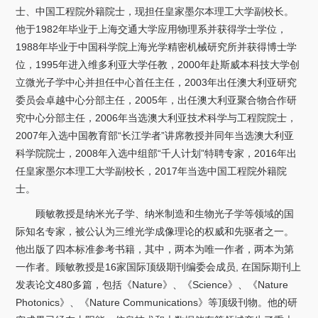
士、中国工程院外籍院士，现担任皇家墨尔本理工大学副校长。
他于1982年毕业于上海交通大学应用物理系并获得学士学位，
1988年毕业于中国科学院上海光学精密机械研究所并获得博士学
位，1995年进入维多利亚大学任教，2000年赴斯威本科技大学创
立微光子学中心并担任中心首任主任，2003年出任澳大利亚研究
委员会卓越中心分部主任，2005年，出任澳大利亚聚合物合作研
究中心分部主任，2006年当选澳大利亚技术科学与工程院院士，
2007年入选中国教育部“长江学者”讲席教授并同年当选澳大利亚
科学院院士，2008年入选中组部“千人计划”特聘专家，2016年出
任皇家墨尔本理工大学副校长，2017年当选中国工程院外籍院
士。
顾敏教授是纳米光子学、纳米制造和生物光子学等领域的国
际知名专家，被公认为三维光学成像理论的权威和先驱者之一。
他出版了四本标准参考书籍，其中，两本为唯一作者，两本为第
一作者。顾敏教授是16家国际顶级期刊编委会成员, 在国际期刊上
发表论文480多篇，包括《Nature》、《Science》、《Nature
Photonics》、《Nature Communications》等顶级刊物。他的研