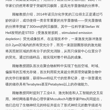
学家们仍然寄希望于突破阿贝极限，提高光学显微镜的分辨率。
顾敏教授介绍，2014年诺贝尔化学奖的三位得主正是通过巧
妙的设计，成功使得一类非常重要的光学显微镜——荧光显微镜
的分辨率突破了300nm的阿贝极限。其中一位科学家Stefan W.
Hell发明的是STED（受激发射损耗，stimulated emission
depletion）荧光成像技术。在这项技术中，一束激发光脉冲激发
出0.2μm区域内的所有荧光分子，而另一束甜甜圈形状的激光能
将其照射区域的所有分子的荧光消除，从而只保留中心位置分子
的荧光。通过扫描样品，能实现对整个样品的成像。
顾敏教授团队首次在聚合物材料中实现了包括空域、时域、
偏振等的五维光存储，首次利用双光束超分辨原理突破聚合物中
的光学衍射极限，获得9nm特征尺寸的世界纪录，使一张普通光
碟的储存具有Terabytes甚至Petabytes以上的存储能力。
顾敏教授同时提到了工业4.0、激光制造和人工智能的交叉应
用。神经网络最早由心理学家Mcculloch与数学家Pitts共同提出，
他们总结了生物神经元的特征并提出了形式神经元的数学描述与