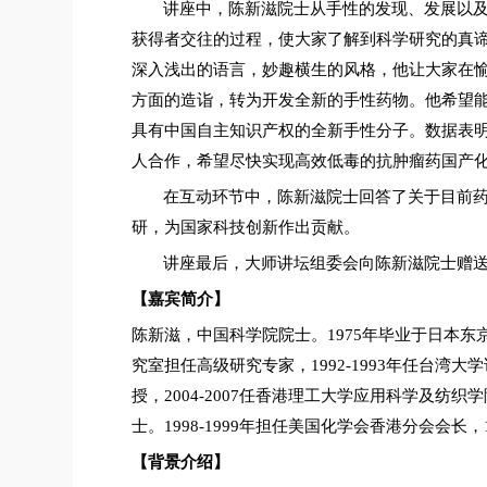
讲座中，陈新滋院士从手性的发现、发展以
获得者交往的过程，使大家了解到科学研究的真
深入浅出的语言，妙趣横生的风格，他让大家在
方面的造诣，转为开发全新的手性药物。他希望
具有中国自主知识产权的全新手性分子。数据表
人合作，希望尽快实现高效低毒的抗肿瘤药国产
在互动环节中，陈新滋院士回答了关于目前
研，为国家科技创新作出贡献。
讲座最后，大师讲坛组委会向陈新滋院士赠
【嘉宾简介】
陈新滋，中国科学院院士。
1975
年毕业于日本东
究室担任高级研究专家，
1992-1993
年任台湾大学
授，
2004-2007
任香港理工大学应用科学及纺织学
士。
1998-1999
年担任美国化学会香港分会会长，
【背景介绍】