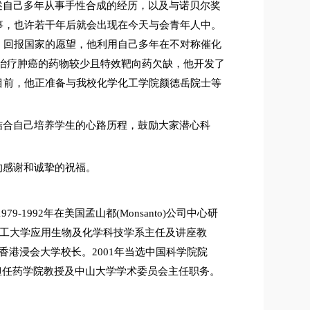
述自己多年从事手性合成的经历，以及与诺贝尔奖
事，也许若干年后就会出现在今天与会青年人中。
、回报国家的愿望，他利用自己多年在不对称催化
治疗肿癌的药物较少且特效靶向药欠缺，他开发了
目前，他正准备与我校化学化工学院颜德岳院士等
结合自己培养学生的心路历程，鼓励大家潜心科
的感谢和诚挚的祝福。
1979-1992
年在美国孟山都
(Monsanto)
公司中心研
工大学应用生物及化学科技学系主任及讲座教
香港浸会大学校长。
2001
年当选中国科学院院
担任药学院教授及中山大学学术委员会主任职务。