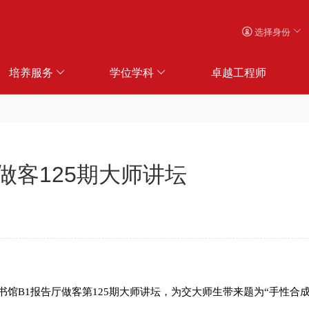
选择身份
培养服务
学位学科
卓越工程师
做客125期大师讲坛
书馆
B1
报告厅做客第
125
期大师讲坛，为交大师生带来题为“手性合