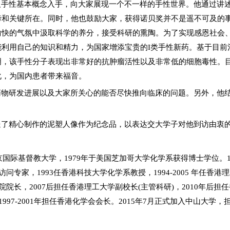
及手性基本概念入手，向大家展现一个不一样的手性世界。他通过讲
谛和关键所在。同时，他也鼓励大家，获得诺贝奖并不是遥不可及的
愉快的气氛中汲取科学的养分，接受科研的熏陶。为了实现感恩社会
能利用自己的知识和精力，为国家增添宝贵的
I
类手性新药。基于目前
明，该手性分子表现出非常好的抗肿瘤活性以及非常低的细胞毒性。
化，为国内患者带来福音。
药物研发进展以及大家所关心的能否尽快推向临床的问题。另外，他
送了精心制作的泥塑人像作为纪念品，以表达交大学子对他到访由衷
京国际基督教大学，
1979
年于美国芝加哥大学化学系获得博士学位。
访问专家，
1993
任香港科技大学化学系教授，
1994-2005
年任香港理
院院长，
2007
后担任香港理工大学副校长
(
主管科研
)
，
2010
年后担任
1997-2001
年担任香港化学会会长。
2015
年
7
月正式加入中山大学，