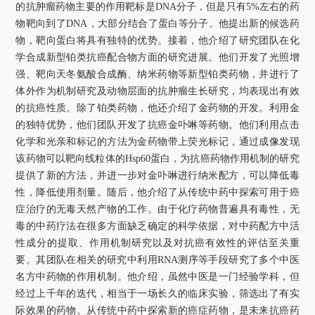
关于我们
的抗肿瘤药物主要的作用靶标是
DNA
分子，但是只有
5%
左右的药
物靶向到了
DNA
，大部分结合了蛋白等分子。他提出新的候选药
物，靶向蛋白将具有独特的优势。接着，他介绍了研究团队在化
选择身份
学合成新型铂类抗癌配合物方面的研究进展。他们开发了光照增
信息系统
强、靶向天冬氨酸合成酶、纳米药物等新型铂类药物，并进行了
体外作为机制研究及动物层面的抗肿瘤生长研究，均表现出有效
的抗癌性质。除了铂类药物，他还介绍了金药物的开发。利用金
下载中心
联系我们
EN
的独特优势，他们团队开发了抗癌金卟啉等药物。他们利用点击
化学和光亲和标记的方法为金药物带上荧光标记，通过成像发现
该药物可以靶向线粒体的
Hsp60
蛋白，为抗癌药物作用机制的研究
提供了新的方法，并进一步对金卟啉进行纳米配方，可以降低毒
性，降低使用剂量。随后，他介绍了从传统中药中探索可用于癌
症治疗的无毒天然产物的工作。由于化疗药物普遍具有毒性，无
毒的中药疗法在很多方面缺乏确定的科学依据，对中药配方中活
性成分的提取、作用机制研究以及对抗癌有效性的评估至关重
要。其团队在相关的研究中利用
RNA
测序等手段研究了多个中医
名方中药物的作用机制。他介绍，虽然中医是一门经验学科，但
经过上千年的迭代，相当于一场长久的临床实验，筛选出了有实
际效果的药物。从传统中药中探索新的癌症药物，是未来抗癌药