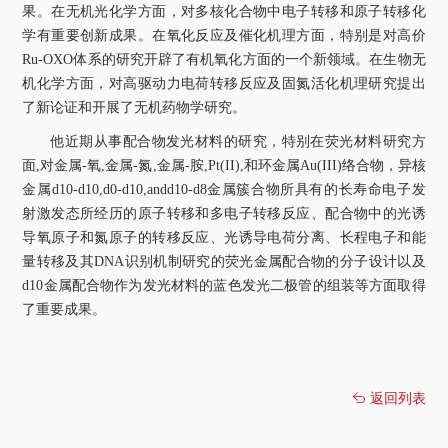
果。在无机光化学方面，对多核化合物中电子转移和原子转移化
学有重要创新成果。在氧化反应及催化机理方面，特别是对高价
Ru-OXO
体系的研究开辟了有机氧化方面的一个新领域。在生物无
机化学方面，对高驱动力电荷转移反应及固氮活化机理研究提出
了新论证和开展了无机药物学研究。
他近期从事配合物发光材料的研究，特别在荧光材料研究方
面
,
对金属
-
氧
,
金属
-
氮
,
金属
-
胺
,Pt(II),
和环金属
Au(III)
络合物，异核
金属
d10-d10,d0-d10,andd10-d8
金属簇合物所具有的长寿命电子发
射激发态所经历的原子转移和多电子转移反应、配合物中的光诱
导氧原子和氮原子的转移反应、光诱导电荷分离、长程电子和能
量转移及其
DNA
识别机制研究的荧光金属配合物的分子设计以及
d10
金属配合物作为发光材料的蓝色发光二极管的组装等方面取得
了重要成果。
返回列表