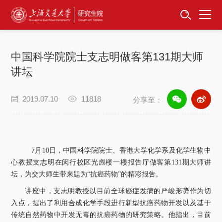
首页
资讯公告
中国科学院院士支志明做客第131期大师
招生工作
讲坛
培养服务
2019.07.10
11818
分享至：
学位学科
卓越工程师
7
月
10
日，中国科学院院士、香港大学化学系及化学生物中
心教授支志明在闵行校区光彪楼一楼报告厅做客第
131
期大师讲
专项工作
坛，为交大师生带来题为“抗癌药物”的精彩报告。
讲座中，支志明教授以目前全球癌症发病的严峻形势作为切
信息公开
入点，提出了利用合成化学手段进行新型抗癌药物开发以及基于
传统自然药物中开发无毒的抗癌药物的研究策略。他指出，目前