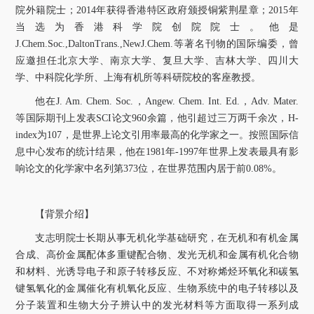
院外籍院士；
2014
年获得香港特区政府颁授铜紫荆星章；
2015
年
当选为香港科学院创院院士。他是
J.Chem.Soc.,DaltonTrans.,NewJ.Chem.
等著名刊物的国际编委，曾
应邀担任北京大学、南京大学、复旦大学、吉林大学、四川大
学、中科院化学所、上海有机所等科研院校的客座教授。
他在
J. Am. Chem. Soc.
，
Angew. Chem. Int. Ed.
，
Adv. Mater.
等国际期刊上发表
SCI
论文
960
余篇，他引超过三万两千余次，
H-
index
为
107
，是世界上论文引用率最高的化学家之一。按照国际信
息中心发布的统计结果，他在
1981
年
-1997
年世界上发表最具有影
响论文的化学家中名列第
373
位，在世界范围内居于前
0.08%
。
【背景介绍】
支志明院士长期从事无机化学基础研究，在无机和有机金属
合成、高价金属配体多重键配合物、发光无机和金属有机化合物
和材料、光诱导电子和原子转移反应、不对称烯烃环氧化和碳氢
键氢氧化的金属催化有机氧化反应、生物系统中的电子转移以及
分子装置和生物大分子辨认中的发光材料等方面取得一系列成