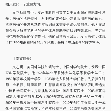
物开发的一个重要方向。
在互动环节中，支志明教授回答了关于重金属的细胞毒性及
作为药物的抗癌特性、对中药的评价是否需要采用西药的体系、
抗癌药物的开发从动物实验到临床需要走多远等问题。他为在场
观众深入解答了科学的研究体系帮助中药找到有效成分、界定适
用范围等方面的促进作用。他的回答深入浅出、发人深省，体现
了广博的知识和严谨的治学风格，获得了在场观众的阵阵掌声。
【嘉宾简介】
支志明，美国科学院外籍院士，中国科学院院士，发展中国
家科学院院士。他
1978
年毕业于香港大学化学系获学士学位；
1982
年获该校博士学位；
1983
年进入香港大学任教，先后担任讲
师、准教授、讲座教授、许慧娴讲座教授；
1995
年
38
岁时当选为
中国科学院院士，是港澳地区首位中国科学院院士；
2003
年获得
国家杰出青年科学基金；
2006
年获得国家自然科学奖一等奖；
2007
年当选发展中国家科学院院士；
2010
年创立了香港大学合成
化学国家重点实验室，担任实验室主任；
2013
年当选为美国科学