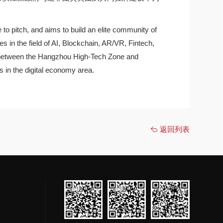
to pitch, and aims to build an elite community of
in the field of AI, Blockchain, AR/VR, Fintech,
ion between the Hangzhou High-Tech Zone and
s in the digital economy area.
返回列表