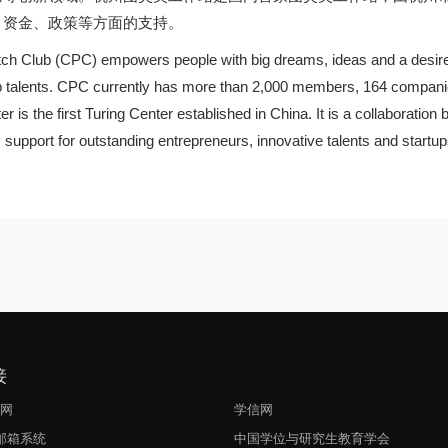
、资金、政策等方面的支持。
itch Club (CPC) empowers people with big dreams, ideas and a desire 
 talents. CPC currently has more than 2,000 members, 164 companies 
 is the first Turing Center established in China. It is a collaborat
 support for outstanding entrepreneurs, innovative talents and startup
接
生网
学信网
l邮箱系统
中国学位与研究生教育学会