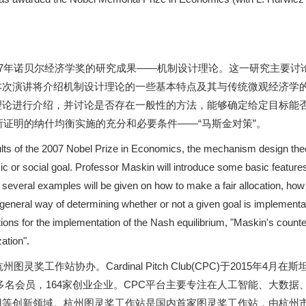
07年诺贝尔经济学奖的研究成果——机制设计理论。这一研究主要
本次演讲将介绍机制设计理论的一些基本特点及其与传统微观经济学
理论进行介绍，并讨论是否存在一般性的方法，能够确定给定目标能
所证明的纳什均衡实施的充分和必要条件——“马斯金对策”。
ults of the 2007 Nobel Prize in Economics, the mechanism design the
c or social goal. Professor Maskin will introduce some basic featur
 several examples will be given on how to make a fair allocation, how
 a general way of determining whether or not a given goal is implemen
ditions for the implementation of the Nash equilibrium, "Maskin's cou
ation".
CPC)和杭州图灵奖工作站协办。Cardinal Pitch Club(CPC)于2
0多名会员，164家创业企业。CPC平台主要专注在人工智能、大数据
用等创新领域。杭州图灵奖工作站是国内首家图灵奖工作站，由杭州