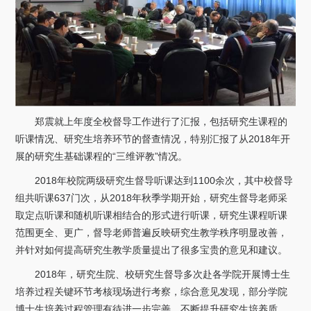
关于我们
选择身份
信息系统
下载中心
联系我们
EN
郑震就上年度全校督导工作进行了汇报，包括研究生课程的
听课情况、研究生培养环节的督查情况，特别汇报了从2018年开
展的研究生基础课程的“三维评教”情况。
2018年校院两级研究生督导听课达到1100余次，其中校督导
组共听课637门次，从2018年秋季学期开始，研究生督导老师采
取定点听课和随机听课相结合的形式进行听课，研究生课程听课
范围更全、更广，督导老师普遍反映研究生教学秩序明显改善，
并针对如何提高研究生教学质量提出了很多宝贵的意见和建议。
2018年，研究生院、校研究生督导多次赴各学院开展博士生
培养过程关键环节考核现场进行考察，综合意见发现，部分学院
博士生培养过程管理有待进一步完善，不断提升研究生培养质