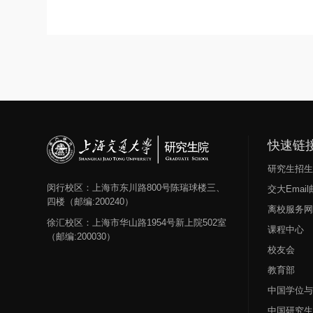
快速链
研究生招
闵行校区：上海市东川路800号陈瑞球楼三、
交大Emai
四楼（邮编:200240）
离校服务
徐汇校区：上海市华山路1954号新上院502室
课程中心
（邮编:200030）
校友会
教育部
中国学位
中国研究