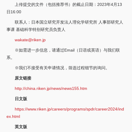
关于我们
上传提交的文件（包括推荐书）的截止日期：2023年4月13
日16:00
选择身份
联系人：日本国立研究开发法人理化学研究所 人事部研究人
事课 基础科学特别研究员负责人
信息系统
wakate@riken.jp
※如需进一步信息，请通过Email（日语或英语）与我们联
下载中心
联系我们
EN
系。
※我们不接受有关申请情况，筛选过程细节的询问。
原文链接
http://china.riken.jp/news/news155.htm
日文版
https://www.riken.jp/careers/programs/spdr/career2024/ind
ex.html
英文版