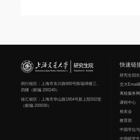
快速链
研究生招
闵行校区：上海市东川路800号陈瑞球楼三、
交大Emai
四楼（邮编:200240）
离校服务
徐汇校区：上海市华山路1954号新上院502室
课程中心
（邮编:200030）
校友会
教育部
中国学位
中国研究