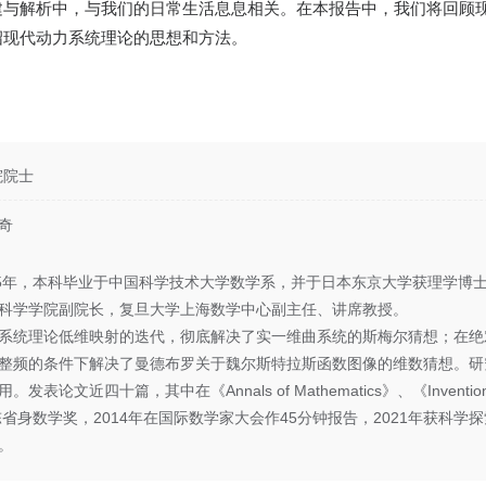
建与解析中，与我们的日常生活息息相关。在本报告中，我们将回顾
绍现代动力系统理论的思想和方法。
院院士
奇
75年，本科毕业于中国科学技术大学数学系，并于日本东京大学获理学博
科学学院副院长，复旦大学上海数学中心副主任、讲席教授。
系统理论低维映射的迭代，彻底解决了实一维曲系统的斯梅尔猜想；在绝
频的条件下解决了曼德布罗关于魏尔斯特拉斯函数图像的维数猜想。研究工作受
表论文近四十篇，其中在《Annals of Mathematics》、《Inventio
陈省身数学奖，2014年在国际数学家大会作45分钟报告，2021年获科学探
。