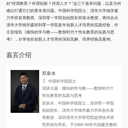
关于我们
好“何谓教育？何谓创新？何谓人才？”这三个基本问题，以及为何
难以打通它们的更本质问题。中国科学院院士、清华大学钱学森
力学班首席教授、深圳零一学院创始院长郑泉水教授，将结合从
选择身份
清华大学钱学森班到零一学院多年创新人才培养的实践经验，作
信息系统
主旨报告《痛快的学与教——数智时代个性化教育的实践与思
考》，分享他在创新人才培养的深刻见解、培养经验及案例。
下载中心
联系我们
EN
嘉宾介绍
郑泉水
中国科学院院士
演讲主题：痛快的学与教——数智时代个
性化教育的实践与思考
郑泉水，中国科学院院士，深圳零一学院
创始院长，清华大学钱学森力学班创办首
席教授，深圳清华大学研究院超滑技术研
究所创办所长。于1980-90年代创建完整的