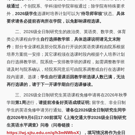
关于我们
核通过
，个别院系、学科须经学院审核通过；除学院有特殊要求
外，
2026级学生
选课时培养计划可以为“
待导师审核
”状态。
具体
选择身份
要求请务必提前咨询所在学院，以免影响课程选课。
信息系统
二、2026级全日制研究生的政治类、英语类、数学类、体育
类公共课程由学生
自行选择教学班
，
具体选课说明请见文末附
件
；部分专业课程及部分院系自行开设的英语类课程由院系根据
下载中心
联系我们
EN
培养方案统一安排；其它课程须在选课时段内根据个人培养计划
自行选择教学班。院系统一安排教学班的课程，如需调整教学班
请及时与院系确认，经院系同意后可由院系调整或自行在选课时
段内退课、选课；
学生自行退课后因教学班选课人数已满，无法
再行选课的，请于下一开课学期自行选课修读。
三、2026级全日制研究生英语课程免修申请将在2026年秋季
学期
第1周
进行，
请提前准备好英语成绩证明;
留学生、非全日制
学生的英语免修申请另行通知。
请各位2026级全日制研究生同学
在2026年9月6日17:00前填写《上海交通大学2026级全日制研究
生英语水平调查》问卷（问卷链接：
https://wj.sjtu.edu.cn/q/h3mNWbsX
），填写情况将作为全日