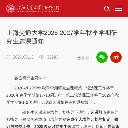
首页
资讯公告
上海交通大学2026-2027学年秋季学期研
招生工作
究生选课通知
培养服务
2026.06.13
32243
分享至：
学位学科
各位研究生同学：
卓越工程师
2026-2027学年秋季学期研究生课程第一轮选课工作将于
2026年春季学期第17-18周进行，第二轮选课工作将于2026年秋
专项工作
季学期第1-2周进行，现就选课相关事宜通知如下：
一、研究生选课应在培养计划指导下进行，
选课前
请先在导
信息公开
师指导下根据学科或项目培养方案
完成个人培养计划的制定、修
订与提交工作
。
2025级及以前学生
选课前，培养计划须经
导师审