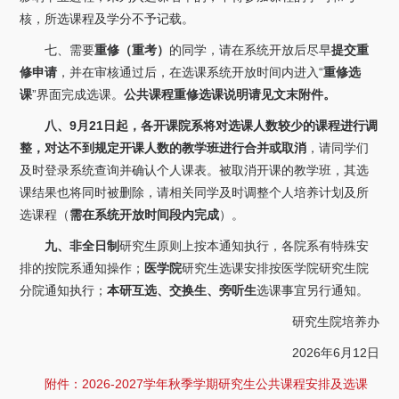
核，所选课程及学分不予记载。
七、需要
重修（重考）
的同学，请在系统开放后尽早
提交重
修申请
，并在审核通过后，在选课系统开放时间内进入“
重修选
课
”界面完成选课。
公共课程重修选课说明请见文末附件。
八、9月21日起，各开课院系将对选课人数较少的课程进行调
整，对达不到规定开课人数的教学班进行合并或取消
，请同学们
及时登录系统查询并确认个人课表。被取消开课的教学班，其选
课结果也将同时被删除，请相关同学及时调整个人培养计划及所
选课程（
需在系统开放时间段内完成
）。
九、非全日制
研究生原则上按本通知执行，各院系有特殊安
排的按院系通知操作；
医学院
研究生选课安排按医学院研究生院
分院通知执行；
本研互选、交换生、旁听生
选课事宜另行通知。
研究生院培养办
2026年6月12日
附件：2026-2027学年秋季学期研究生公共课程安排及选课