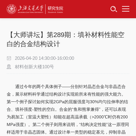
首页
资讯公告
【大师讲坛】第289期：填补材料性能空
招生工作
白的合金结构设计
培养服务
2026-04-20 14:30:00-16:00:00
材料创新大楼100号
学位学科
通过今年的两个具体例子——分别针对晶态合金与非晶态合
卓越工程师
金，展示材料科学通过结构设计实现前所未有性能的强大能力。
第一个例子探讨如何实现‌2GPa的屈服强度‌与‌30%均匀拉伸率‌的结
专项工作
合、填补强度-塑性的空白。合金的“鱼和熊掌兼得”，还可以表现
为易加工（室温大塑性）却能在超高温承载（>2000℃时仍有200
信息公开
MPa强度）。第二个例子则用来说明，“结构决定性能”这一原理同
样适用于非晶态固体。通过设计单一类型的稳定基元，抑制非晶