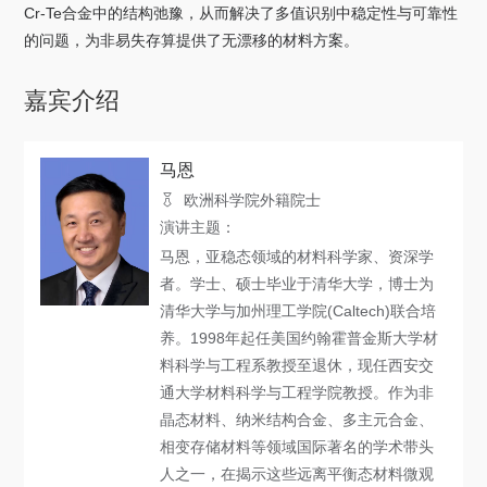
关于我们
Cr-Te合金中的结构弛豫，从而解决了多值识别中稳定性与可靠性
的问题，为非易失存算提供了无漂移的材料方案。
选择身份
嘉宾介绍
信息系统
马恩
下载中心
联系我们
EN
欧洲科学院外籍院士
演讲主题：
马恩，亚稳态领域的材料科学家、资深学
者。学士、硕士毕业于清华大学，博士为
清华大学与加州理工学院(Caltech)联合培
养。1998年起任美国约翰霍普金斯大学材
料科学与工程系教授至退休，现任西安交
通大学材料科学与工程学院教授。作为非
晶态材料、纳米结构合金、多主元合金、
相变存储材料等领域国际著名的学术带头
人之一，在揭示这些远离平衡态材料微观